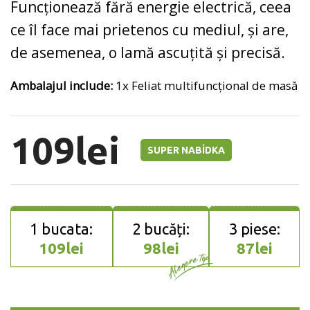
Funcționează fără energie electrică, ceea
ce îl face mai prietenos cu mediul, și are,
de asemenea, o lamă ascuțită și precisă.
Ambalajul include:
1x Feliat multifuncțional de masă
109
lei
SUPER NABÍDKA
109
lei
98
lei
87
lei
Cantitate Feliat multifuncționa