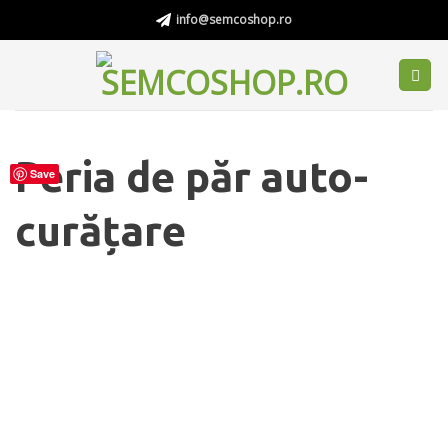
Skip
info@semcoshop.ro
to
content
Peria de păr auto-
Save
curățare