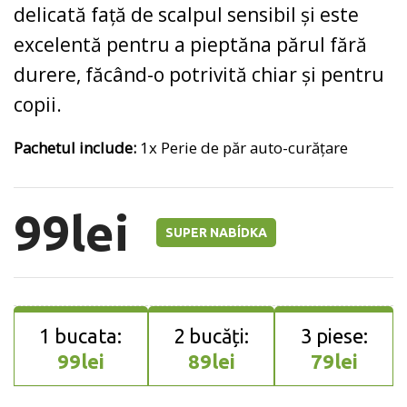
delicată față de scalpul sensibil și este
excelentă pentru a pieptăna părul fără
durere, făcând-o potrivită chiar și pentru
copii.
Pachetul include:
1x Perie de păr auto-curățare
99
lei
SUPER NABÍDKA
99
lei
89
lei
79
lei