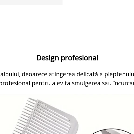
Design profesional
a scalpului, deoarece atingerea delicată a pieptenul
t profesional pentru a evita smulgerea sau încurc