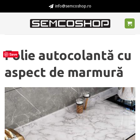
Skip
info@semcoshop.ro
to
content
Folie autocolantă cu
Save
aspect de marmură