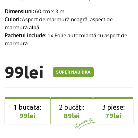
Dimensiuni:
60 cm x 3 m
Culori:
Aspect de marmură neagră, aspect de
marmură albă
Pachetul include:
1x Folie autocolantă cu aspect de
marmură
99
lei
SUPER NABÍDKA
99
lei
89
lei
79
lei