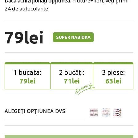
Dacă achiziționați opțiunea:
Fluture+flori, veți primi
24 de autocolante
79
lei
SUPER NABÍDKA
79
lei
71
lei
63
lei
ALEGEȚI OPȚIUNEA DVS