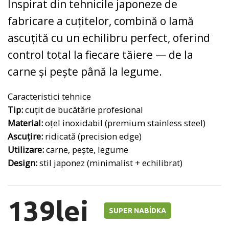
Inspirat din tehnicile japoneze de
fabricare a cuțitelor, combină o lamă
ascuțită cu un echilibru perfect, oferind
control total la fiecare tăiere — de la
carne și pește până la legume.
Caracteristici tehnice
Tip:
cuțit de bucătărie profesional
Material:
oțel inoxidabil (premium stainless steel)
Ascuțire:
ridicată (precision edge)
Utilizare:
carne, pește, legume
Design:
stil japonez (minimalist + echilibrat)
139
lei
SUPER NABÍDKA