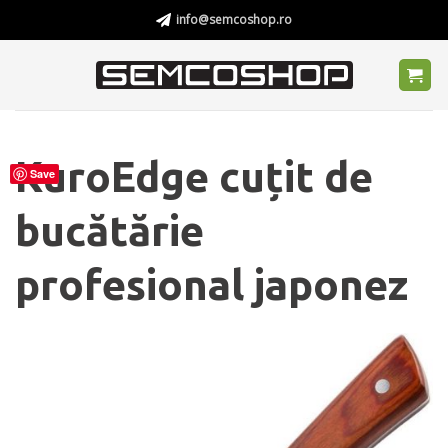
Skip
info@semcoshop.ro
to
content
KuroEdge cuțit de
Save
bucătărie
profesional japonez