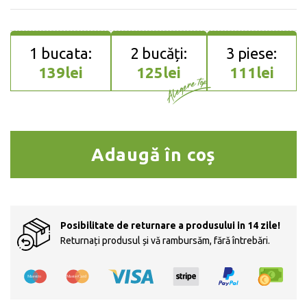
139
lei
125
lei
111
lei
Cantitate KuroEdge cuțit de bu
Adaugă în coș
Posibilitate de returnare a produsului in 14 zile!
Returnați produsul și vă rambursăm, fără întrebări.